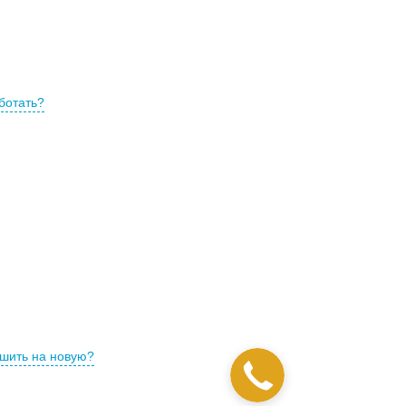
ботать?
ошить на новую?