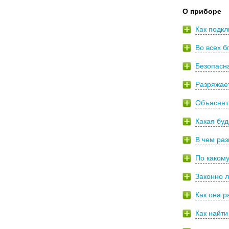
О приборе
Как подкл
Во всех б
Безопасн
Разряжает
Объяснят 
Какая буд
В чем ра
По какому
Законно л
Как она 
Как найт