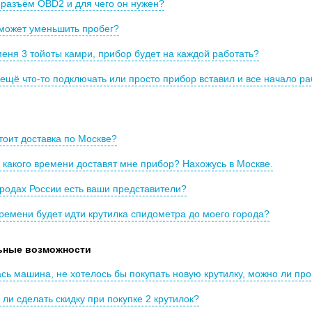
 разъём OBD2 и для чего он нужен?
 может уменьшить пробег?
меня 3 тойоты камри, прибор будет на каждой работать?
ещё что-то подключать или просто прибор вставил и все начало ра
тоит доставка по Москве?
 какого времени доставят мне прибор? Нахожусь в Москве.
ородах России есть ваши представители?
ремени будет идти крутилка спидометра до моего города?
ьные возможности
ь машина, не хотелось бы покупать новую крутилку, можно ли пр
ли сделать скидку при покупке 2 крутилок?