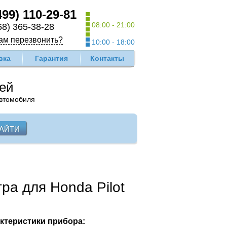
499) 110-29-81
08:00 - 21:00
68) 365-38-28
ам перезвонить?
10:00 - 18:00
вка
Гарантия
Контакты
лей
автомобиля
ра для Honda Pilot
ктеристики прибора: