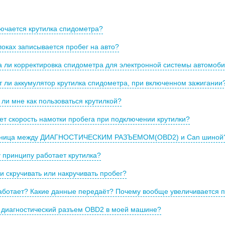
ючается крутилка спидометра?
локах записывается пробег на авто?
а ли корректировка спидометра для электронной системы автомоб
 ли аккумулятор крутилка спидометра, при включенном зажигании
ли мне как пользоваться крутилкой?
ет скорость намотки пробега при подключении крутилки?
зница между ДИАГНОСТИЧЕСКИМ РАЗЪЕМОМ(OBD2) и Can шиной
 принципу работает крутилка?
и скручивать или накручивать пробег?
работает? Какие данные передаёт? Почему вообще увеличивается 
и диагностический разъем OBD2 в моей машине?