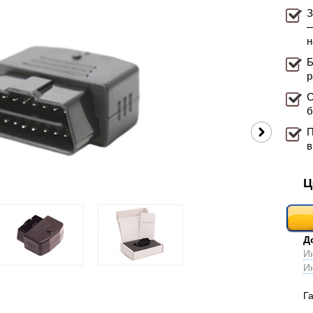
З
—
н
Б
р
С
б
П
в
Ц
Д
И
И
Г