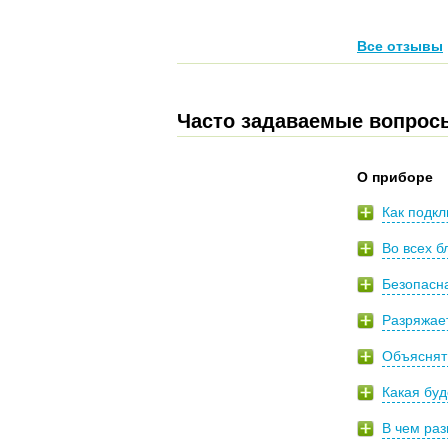
Все отзывы
Часто задаваемые вопрос
О приборе
Как подкл
Во всех б
Безопасн
Разряжает
Объяснят 
Какая буд
В чем ра