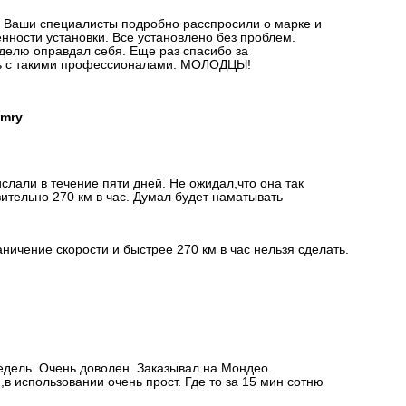
то Ваши специалисты подробно расспросили о марке и
ности установки. Все установлено без проблем.
еделю оправдал себя. Еще раз спасибо за
ть с такими профессионалами. МОЛОДЦЫ!
amry
ислали в течение пяти дней. Не ожидал,что она так
ительно 270 км в час. Думал будет наматывать
аничение скорости и быстрее 270 км в час нельзя сделать.
едель. Очень доволен. Заказывал на Мондео.
в использовании очень прост. Где то за 15 мин сотню