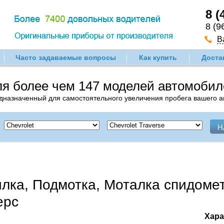
8 (
8 (9
В
Часто задаваемые вопросы
Как купить
Доста
ля более чем 147 моделей автомоби
едназначенный для самостоятельного увеличения пробега вашего 
илка, Подмотка, Моталка спидоме
ерс
Хара