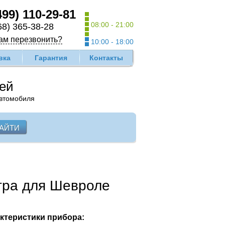
499) 110-29-81
08:00 - 21:00
68) 365-38-28
ам перезвонить?
10:00 - 18:00
вка
Гарантия
Контакты
лей
автомобиля
тра для Шевроле
ктеристики прибора: