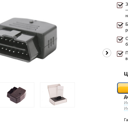
З
—
н
Б
р
С
б
П
в
Ц
Д
И
И
Г