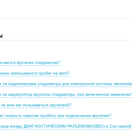
ы
ючается крутилка спидометра?
локах записывается пробег на авто?
а ли корректировка спидометра для электронной системы автомоб
 ли аккумулятор крутилка спидометра, при включенном зажигании
ли мне как пользоваться крутилкой?
ет скорость намотки пробега при подключении крутилки?
зница между ДИАГНОСТИЧЕСКИМ РАЗЪЕМОМ(OBD2) и Can шиной