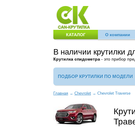
КАТАЛОГ
О компании
В наличии крутилки д
Крутилка спидометра
- это прибор пр
ПОДБОР КРУТИЛКИ ПО МОДЕЛИ
Главная
→
Chevrolet
→
Chevrolet Traverse
Крут
Трав